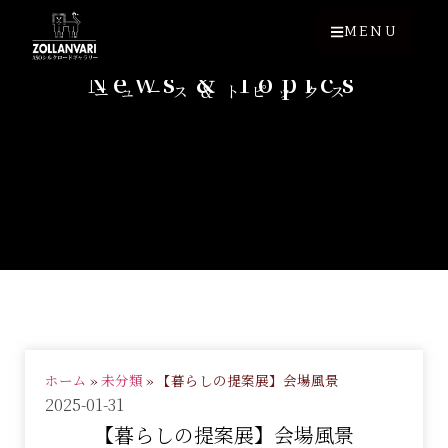
MENU
News & Topics
ニュース＆トピックス
ホーム
»
未分類
»
【暮らしの提案展】会場風景
2025-01-31
【暮らしの提案展】会場風景