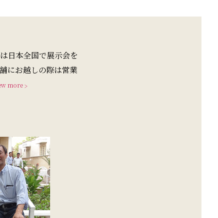
では日本全国で展示会を
舗にお越しの際は営業
ew more
>