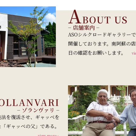
A
BOUT US
− 店舗案内 −
ASOシルクロードギャラリー
開催しております。南阿蘇の店
日の確認をお願いします。
vi
OLLANVARI
− ゾランヴァリ −
法を復活させ、ギャッベを
「ギャッベの父」である。
view more