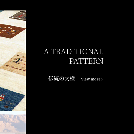
A TRADITIONAL
PATTERN
伝統の文様
view more
>