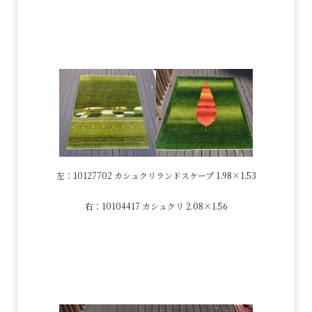
左：10127702 カシュクリランドスケープ 1.98×1.53
右：10104417 カシュクリ 2.08×1.56