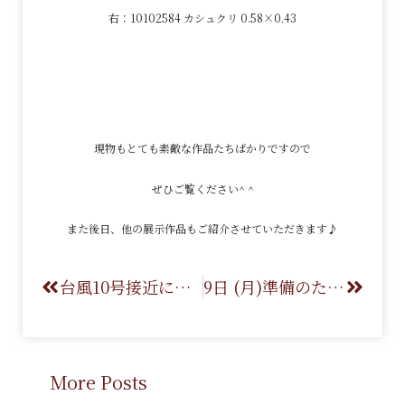
右：10102584 カシュクリ 0.58×0.43
現物もとても素敵な作品たちばかりですので
ぜひご覧ください^ ^
また後日、他の展示作品もご紹介させていただきます♪
台風10号接近に伴う臨時休業のお知らせ
9日 (月)準備のため臨時休業いたします
More Posts