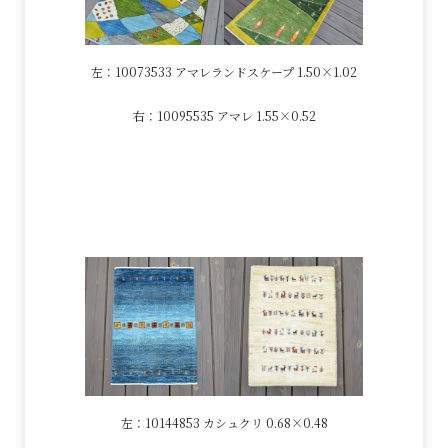
左：10073533 アマレランドスケープ 1.50×1.02
右：10095535 アマレ 1.55×0.52
左：10144853 カシュクリ 0.68×0.48